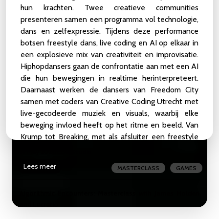
Birds, and Other Symbionts
hun krachten. Twee creatieve communities
22 May 2026
CCU Studio
presenteren samen een programma vol technologie,
dans en zelfexpressie. Tijdens deze performance
Lees meer
MEETUP
ZOOP
botsen freestyle dans, live coding en AI op elkaar in
een explosieve mix van creativiteit en improvisatie.
liveCoding_101_Weekender
Hiphopdansers gaan de confrontatie aan met een AI
LIVE-CODING
BEGINNER-NIVEAU
16 - 17 May 2026
CCU Studio
die hun bewegingen in realtime herinterpreteert.
GEMIDDELD-NIVEAU
WEEKENDER
Daarnaast werken de dansers van Freedom City
Lees meer
samen met coders van Creative Coding Utrecht met
WORKSHOP
SHOWCASE
live-gecodeerde muziek en visuals, waarbij elke
beweging invloed heeft op het ritme en beeld. Van
Masterclass: The Gameful Revolution by the creators of
Krump tot Breaking, met als afsluiter een freestyle
Assess.Masses
jam.
14 May 2026
CCU Studio
Later die middag volgt een ode aan de ballroom
Lees meer
MASTERCLASS
GAMES
scene, vol flair en queer expressie. Een live
gecodeerde vertaling van ballroombeats nodigt uit
Algorithmic Encounters: Masterclass with James Holden
om te bewegen. De dag sluit af met een From
and Lucretio
Scratch Session: een leeg scherm, rauwe code, totale
vrijheid.