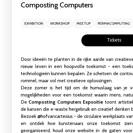
Composting Computers
liveCoding_101_We
EXHIBITION
WORKSHOP
MEETUP
PERMACOMPUTING
16 - 17 May 2026
CCU 
Tickets
Lees meer
Masterclass: The Ga
Door ideeën te planten in de rijke aarde van creatie
14 May 2026
CCU Stu
nieuw leven in een hoopvolle toekomst - een toek
technologieën kunnen bepalen. Ze schetsen de contou
rommel, maar vol met creatieve oplossingen.
Lees meer
Deze zomer is het tijd om de humuslaag van je ve
mogelijkheden voor een toekomst waarin mens, nat
Algorithmic Encounte
De
Composting Computers Expositie
toont artisti
25 Apr 2026
CCU Stud
de kansen die e-waste hergebruik en creatief denken 
Bezoek
@hofvancartesius
- de circulaire werkplaats va
Lees meer
en ontdek hoe kunstenaars onze toekomst zien.
georganiseerd, houd onze website in de gaten voo