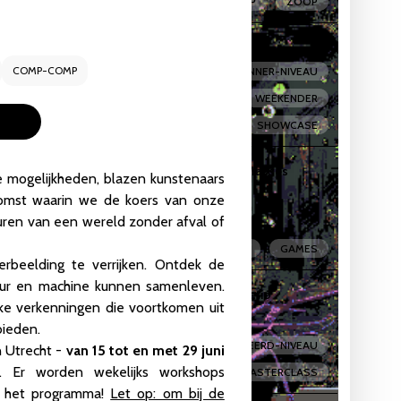
MEETUP
ZOOP
ekender
COMP-COMP
LIVE-CODING
BEGINNER-NIVEAU
Studio
,
Vlampijpstraat 84
GEMIDDELD-NIVEAU
WEEKENDER
WORKSHOP
SHOWCASE
meful Revolution by the creators of Assess.Masses
ve mogelijkheden, blazen kunstenaars
dio
,
Vlampijpstraat 84
omst waarin we de koers van onze
ren van een wereld zonder afval of
MASTERCLASS
GAMES
rbeelding te verrijken. Ontdek de
uur en machine kunnen samenleven.
rs: Masterclass with James Holden and Lucretio
eke verkenningen die voortkomen uit
io
,
Vlampijpstraat 84
bieden.
GEMIDDELD-NIVEAU
GEAVANCEERD-NIVEAU
n Utrecht -
van 15 tot en met 29 juni
 Er worden wekelijks workshops
MASTERCLASS
r het programma!
Let op: om bij de