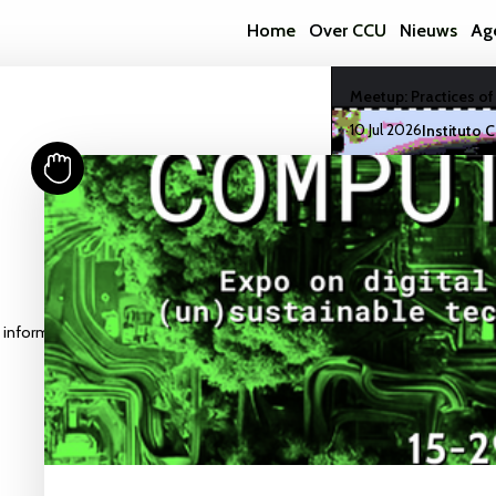
Home
Over CCU
Nieuws
Ag
Meetup: Practices of
10 Jul 2026
Instituto 
https://stimuleringsfonds.nl/en/
https://fentenervanvlissingenfonds.nl/
https://www.mondriaanfonds.nl/en
https://nieuweinstituut.nl/en
https://www.utrech
https:/
Lees meer
Workshop: Build a Bi
13 Jun 2026
CCU Stud
 informatie hier terug
Lees meer
Meetup : More-Than
Symbionts
22 May 2026
CCU Stu
Lees meer