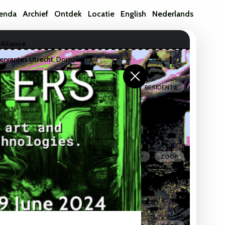
enda
Archief
Ontdek
Locatie
English
Nederlands
 Alliance
Cervantes Utrecht
,
Domplein 3
t.nl/bestuur-en-organisatie/subsidiehulp/kunst-en-cultuur/
/www.hofvancartesius.nl/
https://kfhein.nl/
https://www.nwo.nl/en
https://cultuurfonds.nl/
MEETUP
RESIDENTIE
rd Detector
io
,
Vlampijpstraat 84
WORKSHOP
ZOOP
-Human Intelligences | Algorithms, Birds, and Other
dio
,
Vlampijpstraat 84