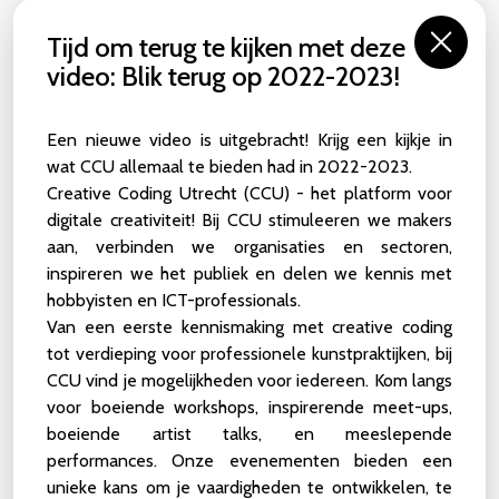
NIEUWS
Tijd om terug te kijken met deze
video: Blik terug op 2022-2023!
Van onze
Behind The Screens
interviews tot
samenvattingen van onze laatste activiteiten, hier kun je
ons nieuwsarchief raadplegen. Dit bevat artikelen
Een nieuwe video is uitgebracht! Krijg een kijkje in
geschreven door het Creative Coding Utrecht team, artists
wat CCU allemaal te bieden had in 2022-2023.
in residence en de bredere gemeenschap.
Creative Coding Utrecht (CCU) - het platform voor
digitale creativiteit! Bij CCU stimuleeren we makers
Wil je een artikel over live coding insturen of een
evenement aanbevelen? Is je brein volledig in beslag
aan, verbinden we organisaties en sectoren,
genomen door een onderwerp dat grenst aan onze
inspireren we het publiek en delen we kennis met
activiteiten en wil je interessante inzichten delen? Neem
hobbyisten en ICT-professionals.
contact met ons op via
info@creativecodingutrecht.nl
.
Van een eerste kennismaking met creative coding
tot verdieping voor professionele kunstpraktijken, bij
CCU vind je mogelijkheden voor iedereen. Kom langs
Stagiair Video Content Creation
voor boeiende workshops, inspirerende meet-ups,
23 JUN 2026
boeiende artist talks, en meeslepende
Creative Coding Utrecht is op zoek naar een
performances. Onze evenementen bieden een
stagiair(e) voor het maken van videocontent.
unieke kans om je vaardigheden te ontwikkelen, te