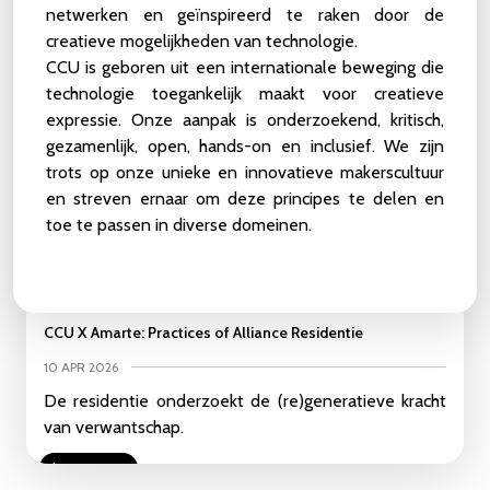
Deadline 19 juli
netwerken en geïnspireerd te raken door de
creatieve mogelijkheden van technologie.
Lees meer
CCU is geboren uit een internationale beweging die
technologie toegankelijk maakt voor creatieve
In Memoriam van Sietse van der Meer
expressie. Onze aanpak is onderzoekend, kritisch,
gezamenlijk, open, hands-on en inclusief. We zijn
28 MAY 2026
trots op onze unieke en innovatieve makerscultuur
Met groot verdriet hebben we vernomen dat onze
en streven ernaar om deze principes te delen en
vriend en collega Sietse afgelopen weekend is
toe te passen in diverse domeinen.
overleden.
Lees meer
CCU X Amarte: Practices of Alliance Residentie
10 APR 2026
De residentie onderzoekt de (re)generatieve kracht
van verwantschap.
Lees meer